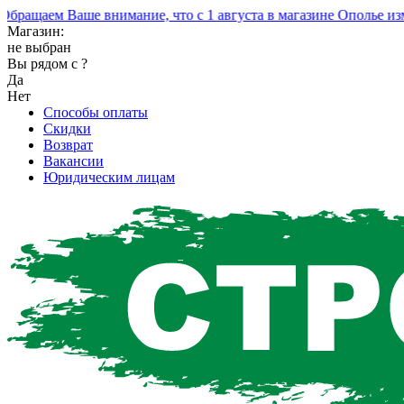
ращаем Ваше внимание, что с 1 августа в магазине Ополье изме
Магазин:
не выбран
Вы рядом с
?
Да
Нет
Способы оплаты
Скидки
Возврат
Вакансии
Юридическим лицам