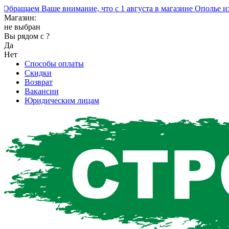
ращаем Ваше внимание, что с 1 августа в магазине Ополье изм
Магазин:
не выбран
Вы рядом с
?
Да
Нет
Способы оплаты
Скидки
Возврат
Вакансии
Юридическим лицам