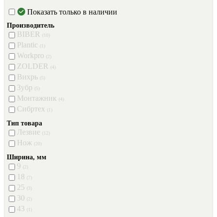
Показать только в наличии
Производитель
BIBER
(10)
Plantic
(1)
Workpro
(2)
ZOLDER
(4)
Вихрь
(5)
Зубр
(5)
Монтажник
(4)
Сибртех
(1)
Тип товара
Лезвие
(12)
Нож
(20)
Ширина, мм
9
(2)
18
(7)
25
(3)
30
(2)
43
(1)