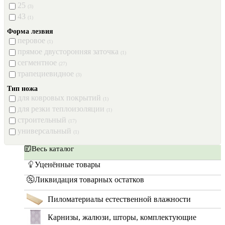
25
(3)
43
(1)
Форма лезвия
перовое
(1)
прямое двусторонняя заточка
(1)
сегментное
(27)
трапециевидное
(3)
Тип ножа
для ковровых покрытий
(1)
для резки теплоизоляции
(1)
строительный
(17)
универсальный
(1)
Весь каталог
Уценённые товары
Ликвидация товарных остатков
Пиломатериалы естественной влажности
Карнизы, жалюзи, шторы, комплектующие