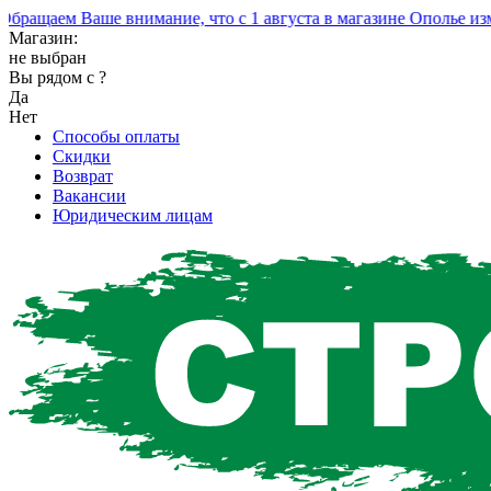
ащаем Ваше внимание, что с 1 августа в магазине Ополье изме
Магазин:
не выбран
Вы рядом с
?
Да
Нет
Способы оплаты
Скидки
Возврат
Вакансии
Юридическим лицам