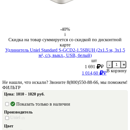
-40%
i
Скидка на товар суммируется со скидкой по дисконтной
карте
Удлинитель Uniel Standard S-GCD2-1.5SBUH (2х1.5 м, 3х1,5
м², с/з, выкл., USB, белый)
шт
-
+
1 691
₽
В корзину
1 014,60
₽
Не нашли, что искали? Звоните 8(800)550-88-66, мы поможем!
ФИЛЬТР
Цена:
1010 - 1020 руб.
Показать только в наличии
Производитель
Uniel
(2)
Цвет