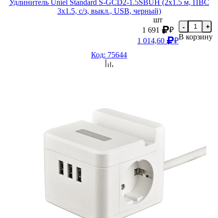
Удлинитель Uniel Standard S-GCD2-1.5SBUH (2х1.5 м, ПВС
3х1.5, с/з, выкл., USB, черный)
шт
-
+
1 691
₽
В корзину
1 014,60
₽
Код: 75644