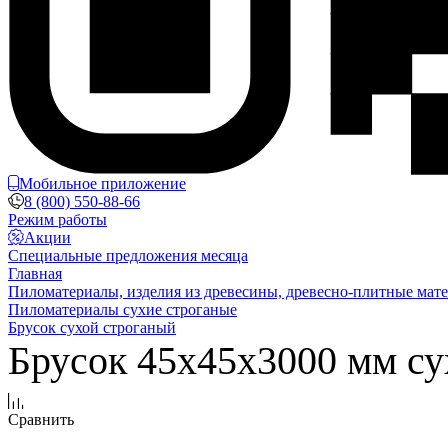
Мобильное приложение
8 (800) 550-88-66
Режим работы
Акции
Специальные предложения месяца
Главная
Пиломатериалы, изделия из древесины, древесно-плитные мат
Пиломатериалы сухие строганые
Брусок сухой строганый
Брусок 45х45х3000 мм су
Сравнить