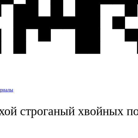
ериалы
хой строганый хвойных п