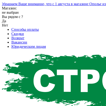
ащаем Ваше внимание, что с 1 августа в магазине Ополье изме
Магазин:
не выбран
Вы рядом с
?
Да
Нет
Способы оплаты
Скидки
Возврат
Вакансии
Юридическим лицам