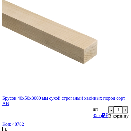
Брусок 40х50х3000 мм сухой строганый хвойных пород сорт
AB
шт
-
+
355
₽
В корзину
Код: 48782