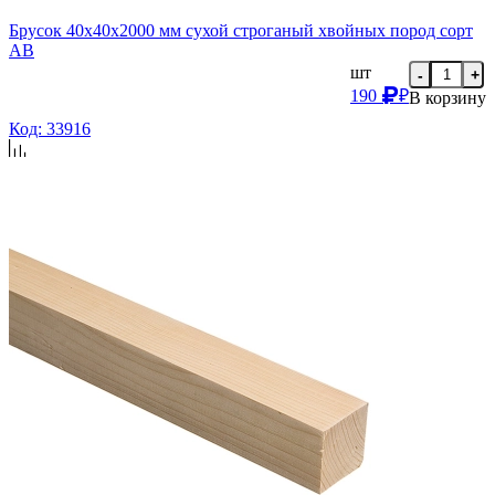
Брусок 40х40х2000 мм сухой строганый хвойных пород сорт
AB
шт
-
+
190
₽
В корзину
Код: 33916