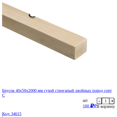
Брусок 40х50х2000 мм сухой строганый хвойных пород сорт
C
шт
-
+
160
₽
В корзину
Код: 34615