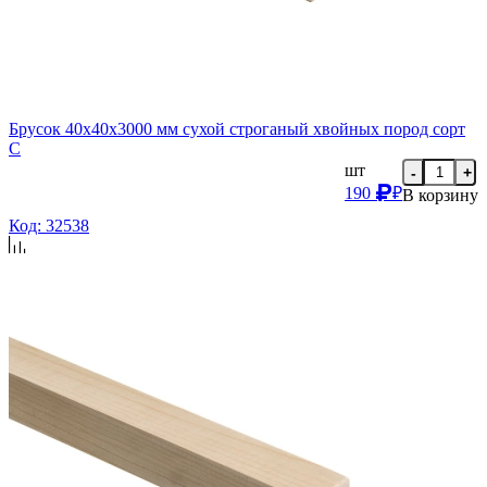
Брусок 40х40х3000 мм сухой строганый хвойных пород сорт
C
шт
-
+
190
₽
В корзину
Код: 32538