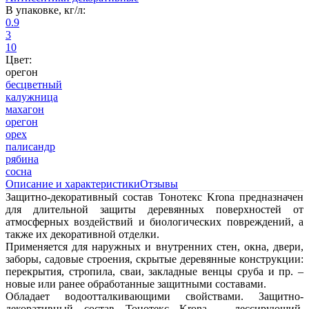
В упаковке, кг/л:
0.9
3
10
Цвет:
орегон
бесцветный
калужница
махагон
орегон
орех
палисандр
рябина
сосна
Описание и характеристики
Отзывы
Защитно-декоративный состав Тонотекс Krona предназначен
для длительной защиты деревянных поверхностей от
атмосферных воздействий и биологических повреждений, а
также их декоративной отделки.
Применяется для наружных и внутренних стен, окна, двери,
заборы, садовые строения, скрытые деревянные конструкции:
перекрытия, стропила, сваи, закладные венцы сруба и пр. –
новые или ранее обработанные защитными составами.
Обладает водоотталкивающими свойствами. Защитно-
декоративный состав Тонотекс Krona – лессирующий,