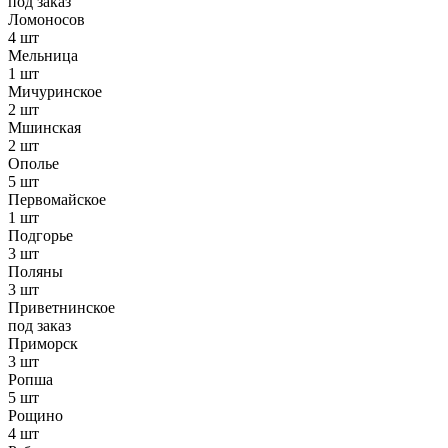
под заказ
Ломоносов
4 шт
Мельница
1 шт
Мичуринское
2 шт
Мшинская
2 шт
Ополье
5 шт
Первомайское
1 шт
Подгорье
3 шт
Поляны
3 шт
Приветнинское
под заказ
Приморск
3 шт
Ропша
5 шт
Рощино
4 шт