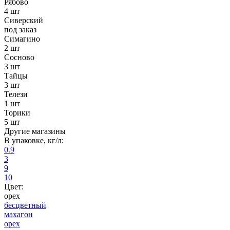
Рябово
4 шт
Сиверский
под заказ
Симагино
2 шт
Сосново
3 шт
Тайцы
3 шт
Телези
1 шт
Торики
5 шт
Другие магазины
В упаковке, кг/л:
0.9
3
9
10
Цвет:
орех
бесцветный
махагон
орех