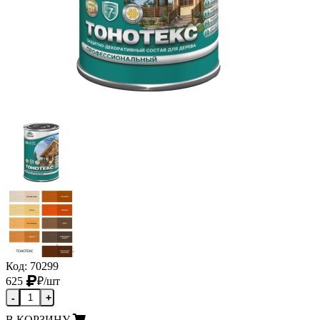
Код: 70299
625
₽
/шт
-
+
В КОРЗИНУ