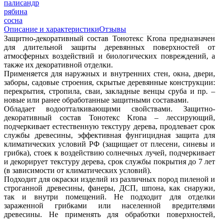
палисандр
рябина
сосна
Описание и характеристики
Отзывы
Защитно-декоративный состав Тонотекс Krona предназначен
для длительной защиты деревянных поверхностей от
атмосферных воздействий и биологических повреждений, а
также их декоративной отделки.
Применяется для наружных и внутренних стен, окна, двери,
заборы, садовые строения, скрытые деревянные конструкции:
перекрытия, стропила, сваи, закладные венцы сруба и пр. –
новые или ранее обработанные защитными составами.
Обладает водоотталкивающими свойствами. Защитно-
декоративный состав Тонотекс Krona – лессирующий,
подчеркивает естественную текстуру дерева, продлевает срок
службы древесины, эффективная фунгицидная защита для
климатических условий РФ (защищает от плесени, синевы и
грибка), стоек к воздействию солнечных лучей, подчеркивает
и декорирует текстуру дерева, срок службы покрытия до 7 лет
(в зависимости от климатических условий).
Подходит для окраски изделий из различных пород пиленой и
строганной древесины, фанеры, ДСП, шпона, как снаружи,
так и внутри помещений. Не подходит для отделки
зараженной грибками или населенной вредителями
древесины. Не применять для обработки поверхностей,