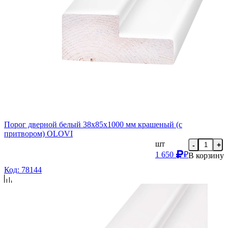
Порог дверной белый 38х85х1000 мм крашеный (с
притвором) OLOVI
шт
-
+
1 650
₽
В корзину
Код: 78144