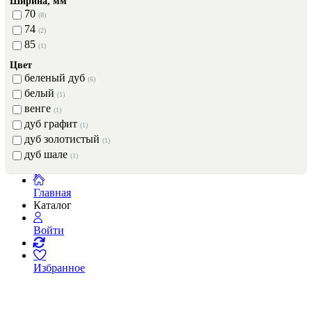
Ширина, мм
70
(8)
74
(2)
85
(1)
Цвет
беленый дуб
(6)
белый
(1)
венге
(1)
дуб графит
(1)
дуб золотистый
(1)
дуб шале
(1)
Главная
Каталог
Войти
Избранное