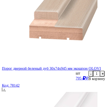
Порог дверной беленый дуб 30х74х945 мм экошпон OLOVI
шт
-
+
795
₽
В корзину
Код: 78142