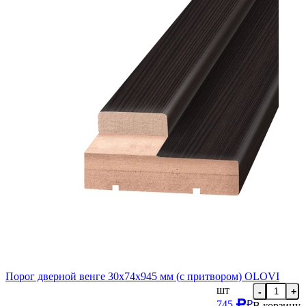
Порог дверной венге 30х74х945 мм (с притвором) OLOVI
шт
-
+
745
₽
В корзину