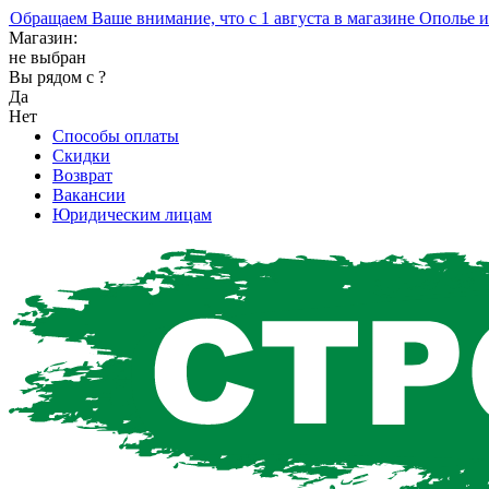
ращаем Ваше внимание, что с 1 августа в магазине Ополье изме
Магазин:
не выбран
Вы рядом с
?
Да
Нет
Способы оплаты
Скидки
Возврат
Вакансии
Юридическим лицам