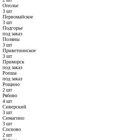
Ополье
3 шт
Первомайское
3 шт
Подгорье
под заказ
Поляны
3 шт
Приветнинское
3 шт
Приморск
под заказ
Ропша
под заказ
Рощино
2 шт
Рябово
4 шт
Сиверский
3 шт
Симагино
3 шт
Сосново
2 шт