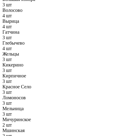
3 шт
Волосово
4 шт
Вырица
4 шт
Гатчина
3 шт
Глебычево
4 шт
Жельцы
3 шт
Кикерино
3 шт
Кирпичное
3 шт
Красное Село
3 шт
Ломоносов
3 шт
Мельница
3 шт
Мичуринское
2 шт
Мшинская
2 шт