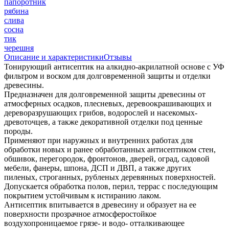
папоротник
рябина
слива
сосна
тик
черешня
Описание и характеристики
Отзывы
Тонирующий антисептик на алкидно-акрилатной основе с УФ
фильтром и воском для долговременной защиты и отделки
древесины.
Предназначен для долговременной защиты древесины от
атмосферных осадков, плесневых, деревоокрашивающих и
дереворазрушающих грибов, водорослей и насекомых-
древоточцев, а также декоративной отделки под ценные
породы.
Применяют при наружных и внутренних работах для
обработки новых и ранее обработанных антисептиком стен,
обшивок, перегородок, фронтонов, дверей, оград, садовой
мебели, фанеры, шпона, ДСП и ДВП, а также других
пиленых, строганных, рубленых деревянных поверхностей.
Допускается обработка полов, перил, террас с последующим
покрытием устойчивым к истиранию лаком.
Антисептик впитывается в древесину и образует на ее
поверхности прозрачное атмосферостойкое
воздухопроницаемое грязе- и водо- отталкивающее