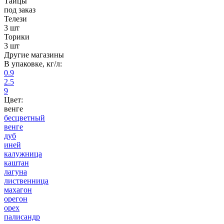
Тайцы
под заказ
Телези
3 шт
Торики
3 шт
Другие магазины
В упаковке, кг/л:
0.9
2.5
9
Цвет:
венге
бесцветный
венге
дуб
иней
калужница
каштан
лагуна
лиственница
махагон
орегон
орех
палисандр