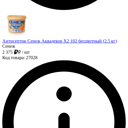
Антисептик Сенеж Аквадекор Х2 102 бесцветный (2.5 кг)
Сенеж
2 375
₽
/ шт
Код товара: 27028