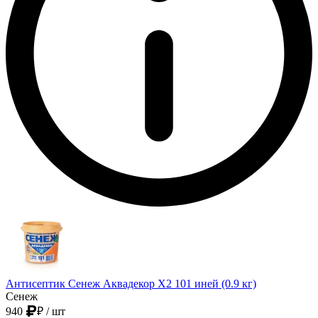
Антисептик Сенеж Аквадекор Х2 101 иней (0.9 кг)
Сенеж
940
₽
/ шт