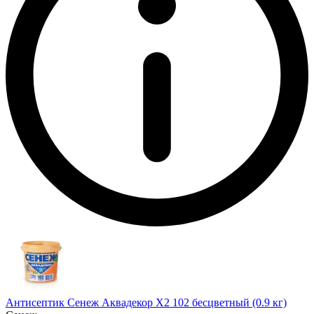
Антисептик Сенеж Аквадекор Х2 102 бесцветный (0.9 кг)