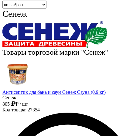
Сенеж
Товары торговой марки "Сенеж"
Антисептик для бань и саун Сенеж Сауна (0.9 кг)
Сенеж
805
₽
/ шт
Код товара: 27354