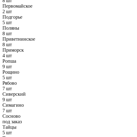
8 шт
Первомайское
2 шт
Подгорье
5 шт
Поляны
8 шт
Приветнинское
8 шт
Приморск
4 шт
Ропша
9 шт
Рощино
5 шт
Рябово
7 шт
Сиверский
9 шт
Симагино
7 шт
Сосново
под заказ
Тайцы
5 шт