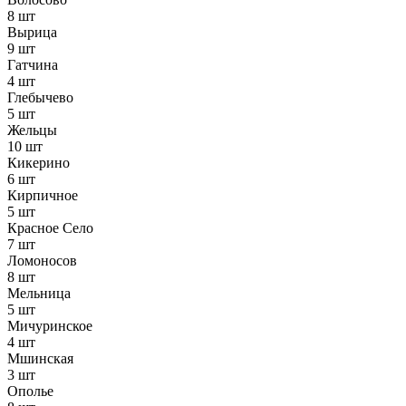
8 шт
Вырица
9 шт
Гатчина
4 шт
Глебычево
5 шт
Жельцы
10 шт
Кикерино
6 шт
Кирпичное
5 шт
Красное Село
7 шт
Ломоносов
8 шт
Мельница
5 шт
Мичуринское
4 шт
Мшинская
3 шт
Ополье