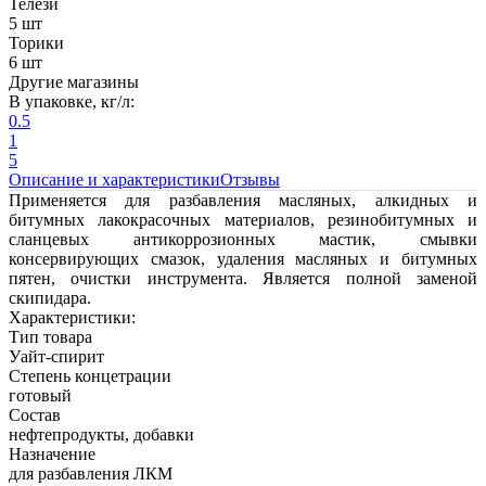
Телези
5 шт
Торики
6 шт
Другие магазины
В упаковке, кг/л:
0.5
1
5
Описание и характеристики
Отзывы
Применяется для разбавления масляных, алкидных и
битумных лакокрасочных материалов, резинобитумных и
сланцевых антикоррозионных мастик, смывки
консервирующих смазок, удаления масляных и битумных
пятен, очистки инструмента. Является полной заменой
скипидара.
Характеристики:
Тип товара
Уайт-спирит
Степень концетрации
готовый
Состав
нефтепродукты, добавки
Назначение
для разбавления ЛКМ