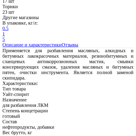
17 шт
Торики
23 шт
Другие магазины
В упаковке, кг/л:
0.5
1
5
Описание и характеристики
Отзывы
Применяется для разбавления масляных, алкидных и
битумных лакокрасочных материалов, резинобитумных и
сланцевых антикоррозионных мастик, смывки
консервирующих смазок, удаления масляных и битумных
пятен, очистки инструмента. Является полной заменой
скипидара.
Характеристики:
Тип товара
Уайт-спирит
Назначение
для разбавления ЛКМ
Степень концетрации
готовый
Состав
нефтепродукты, добавки
Вес брутто, кг