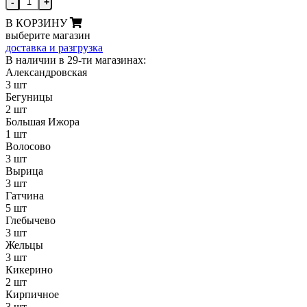
-
+
В КОРЗИНУ
выберите магазин
доставка и разгрузка
В наличии в 29-ти магазинах:
Александровская
3 шт
Бегуницы
2 шт
Большая Ижора
1 шт
Волосово
3 шт
Вырица
3 шт
Гатчина
5 шт
Глебычево
3 шт
Жельцы
3 шт
Кикерино
2 шт
Кирпичное
3 шт