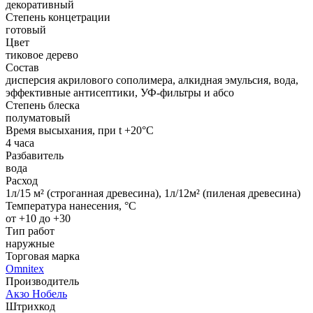
декоративный
Степень концетрации
готовый
Цвет
тиковое дерево
Состав
дисперсия акрилового сополимера, алкидная эмульсия, вода,
эффективные антисептики, УФ-фильтры и абсо
Степень блеска
полуматовый
Время высыхания, при t +20°C
4 часа
Разбавитель
вода
Расход
1л/15 м² (строганная древесина), 1л/12м² (пиленая древесина)
Температура нанесения, °С
от +10 до +30
Тип работ
наружные
Торговая марка
Omnitex
Производитель
Акзо Нобель
Штрихкод