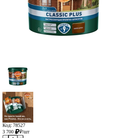
Код: 78527
3 700
₽
/шт