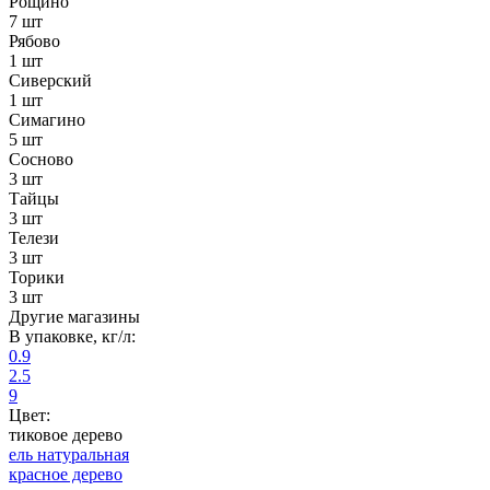
Рощино
7 шт
Рябово
1 шт
Сиверский
1 шт
Симагино
5 шт
Сосново
3 шт
Тайцы
3 шт
Телези
3 шт
Торики
3 шт
Другие магазины
В упаковке, кг/л:
0.9
2.5
9
Цвет:
тиковое дерево
ель натуральная
красное дерево