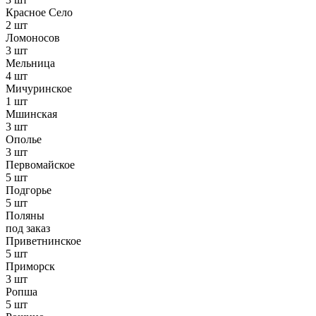
Красное Село
2 шт
Ломоносов
3 шт
Мельница
4 шт
Мичуринское
1 шт
Мшинская
3 шт
Ополье
3 шт
Первомайское
5 шт
Подгорье
5 шт
Поляны
под заказ
Приветнинское
5 шт
Приморск
3 шт
Ропша
5 шт