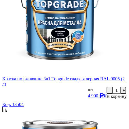
Краска по ржавчине 3в1 Topgrade гладкая черная RAL 9005 (2
л)
шт
-
+
4 900
₽
В корзину
Код: 13504