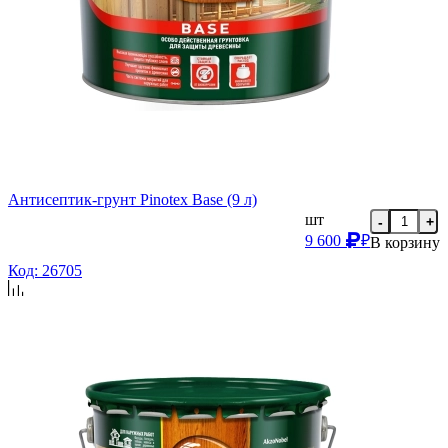
Антисептик-грунт Pinotex Base (9 л)
шт
-
+
9 600
₽
В корзину
Код: 26705