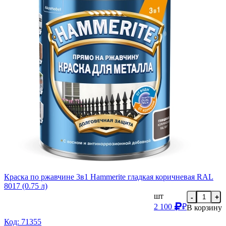
Краска по ржавчине 3в1 Hammerite гладкая коричневая RAL
8017 (0.75 л)
шт
-
+
2 100
₽
В корзину
Код: 71355