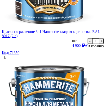
Краска по ржавчине 3в1 Hammerite гладкая коричневая RAL
8017 (2 л)
шт
-
+
4 900
₽
В корзину
Код: 71350