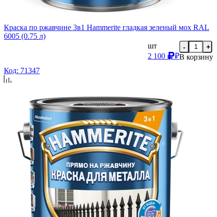
Краска по ржавчине 3в1 Hammerite гладкая зеленый мох RAL
6005 (0.75 л)
шт
-
+
2 100
₽
В корзину
Код: 71347