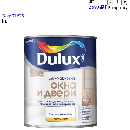
шт
-
+
2 990
₽
В корзину
Код: 71625