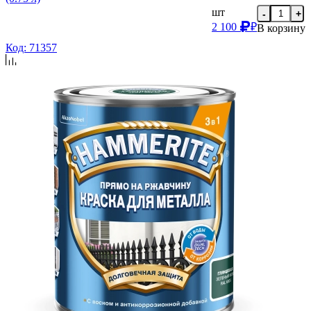
шт
-
+
2 100
₽
В корзину
Код: 71357