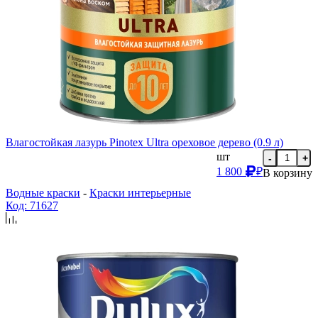
Влагостойкая лазурь Pinotex Ultra ореховое дерево (0.9 л)
шт
-
+
1 800
₽
В корзину
Водные краски
-
Краски интерьерные
Код: 71627