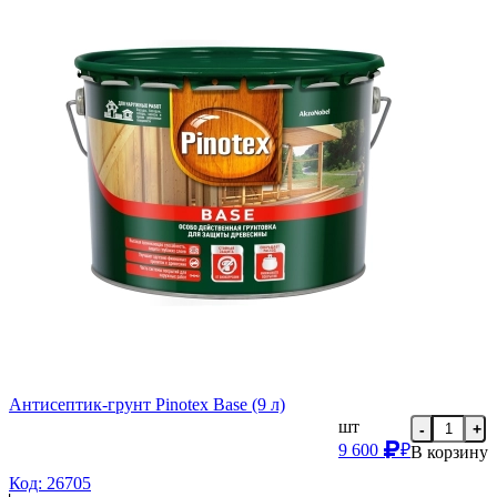
Антисептик-грунт Pinotex Base (9 л)
шт
-
+
9 600
₽
В корзину
Код: 26705