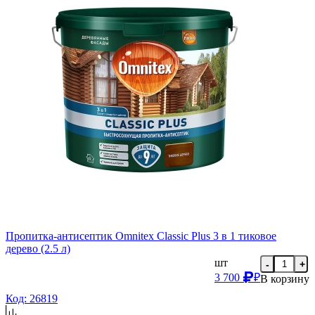
Пропитка-антисептик Omnitex Classic Plus 3 в 1 тиковое
дерево (2.5 л)
шт
-
+
3 700
₽
В корзину
Код: 26819