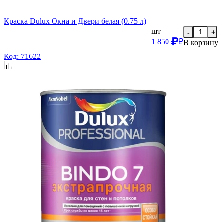
Краска Dulux Окна и Двери белая (0.75 л)
шт
-
+
1 850
₽
В корзину
Код: 71622