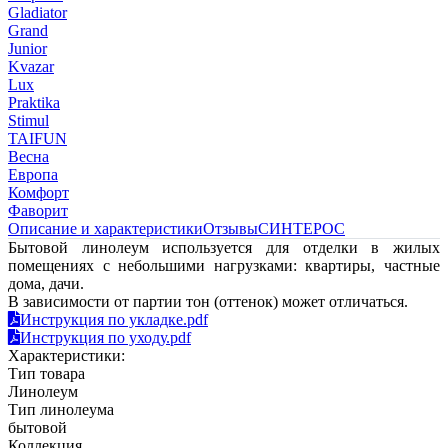
Gladiator
Grand
Junior
Kvazar
Lux
Praktika
Stimul
TAIFUN
Весна
Европа
Комфорт
Фаворит
Описание и характеристики
Отзывы
СИНТЕРОС
Бытовой линолеум используется для отделки в жилых
помещениях с небольшими нагрузками: квартиры, частные
дома, дачи.
В зависимости от партии тон (оттенок) может отличаться.
Инструкция по укладке.pdf
Инструкция по уходу.pdf
Характеристики:
Тип товара
Линолеум
Тип линолеума
бытовой
Коллекция