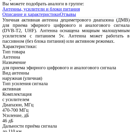
Вы можете подобрать аналоги в группе:
Антенны, усилители и блоки питания
Описание и характеристики
Отзывы
Уличная активная антенна дециметрового диапазона (ДМВ)
для приема эфирного цифрового и аналогового сигнала
(DVB-T2, UHF). Антенна оснащена мощным малошумным
усилителем с питанием 5v. Антенна может работать в
пассивном (без блока питания) или активном режимах.
Характеристики:
Тип товара
Антенна
Назначение
для приема эфирного цифрового и аналогового сигнала
Вид антенны
наружная (уличная)
Тип усиления сигнала
активная
Комплектация
с усилителем
Диапазон, МГц
470-700 МГц
Усиление, дБ
46 дБ
Дальности приёма сигнала
до 110 км