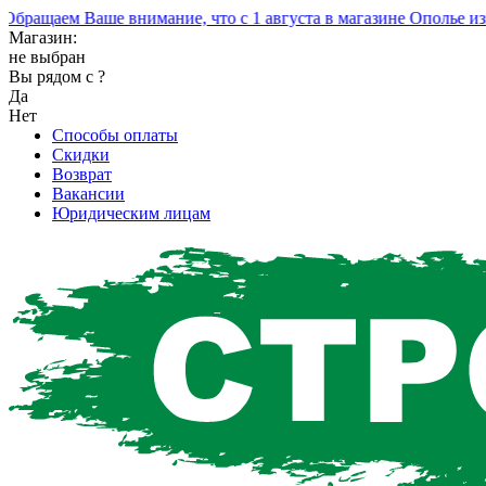
ащаем Ваше внимание, что с 1 августа в магазине Ополье изме
Магазин:
не выбран
Вы рядом с
?
Да
Нет
Способы оплаты
Скидки
Возврат
Вакансии
Юридическим лицам