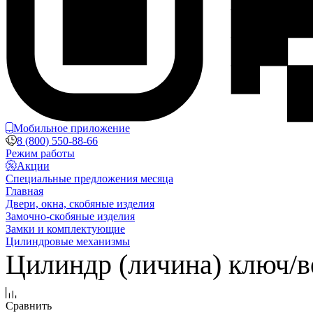
Мобильное приложение
8 (800) 550-88-66
Режим работы
Акции
Специальные предложения месяца
Главная
Двери, окна, скобяные изделия
Замочно-скобяные изделия
Замки и комплектующие
Цилиндровые механизмы
Цилиндр (личина) ключ/
Сравнить