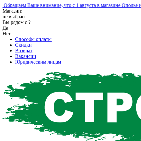
ращаем Ваше внимание, что с 1 августа в магазине Ополье изм
Магазин:
не выбран
Вы рядом с
?
Да
Нет
Способы оплаты
Скидки
Возврат
Вакансии
Юридическим лицам