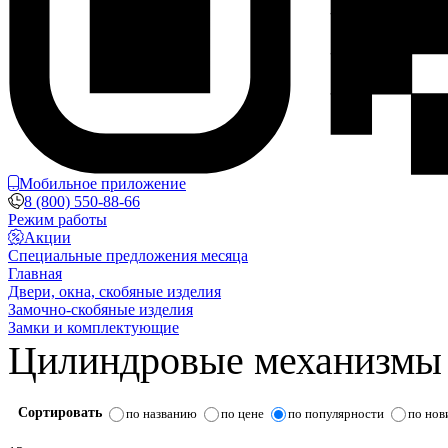
Мобильное приложение
8 (800) 550-88-66
Режим работы
Акции
Специальные предложения месяца
Главная
Двери, окна, скобяные изделия
Замочно-скобяные изделия
Замки и комплектующие
Цилиндровые механизмы
Сортировать
по названию
по цене
по популярности
по нов