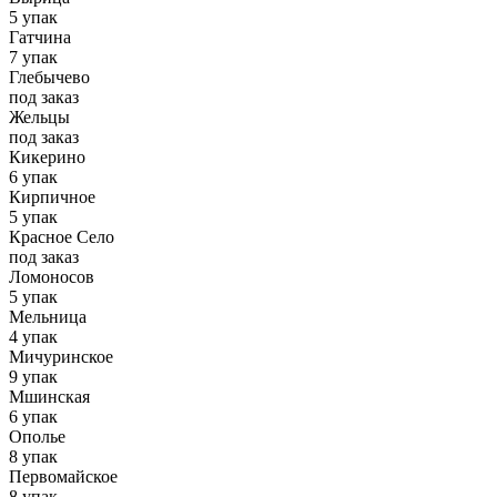
5 упак
Гатчина
7 упак
Глебычево
под заказ
Жельцы
под заказ
Кикерино
6 упак
Кирпичное
5 упак
Красное Село
под заказ
Ломоносов
5 упак
Мельница
4 упак
Мичуринское
9 упак
Мшинская
6 упак
Ополье
8 упак
Первомайское
8 упак