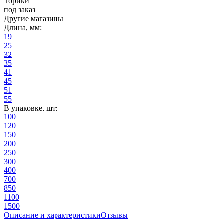
Торики
под заказ
Другие магазины
Длина, мм:
19
25
32
35
41
45
51
55
В упаковке, шт:
100
120
150
200
250
300
400
700
850
1100
1500
Описание и характеристики
Отзывы