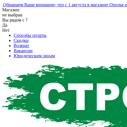
ращаем Ваше внимание, что с 1 августа в магазине Ополье изм
Магазин:
не выбран
Вы рядом с
?
Да
Нет
Способы оплаты
Скидки
Возврат
Вакансии
Юридическим лицам