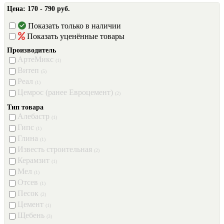
Цена:
170 - 790 руб.
Показать только в наличии
Показать уценённые товары
Производитель
АртеМикс
(1)
Витеп
(5)
Реал
(1)
Цемрос (ранее Евроцемент)
(2)
Тип товара
Алебастр
(1)
Гипс
(1)
Глина
(1)
Известь строительная
(2)
Керамзит
(1)
Мел
(1)
Отсев
(1)
Песок
(2)
Цемент
(1)
Щебень
(3)