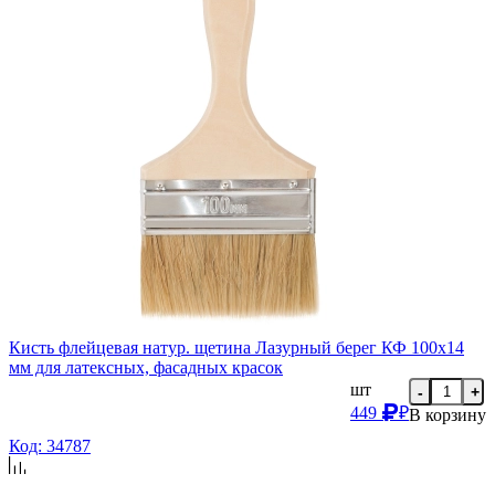
Кисть флейцевая натур. щетина Лазурный берег КФ 100х14
мм для латексных, фасадных красок
шт
-
+
449
₽
В корзину
Код: 34787