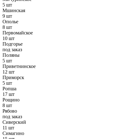
5 шт
Мшинская
9 шт
Ополье
8 шт
Первомайское
10 шт
Подгорье
под заказ
Поляны
5 шт
Приветнинское
12 шт
Приморск
5 шт
Ропша
17 шт
Рощино
8 шт
Рябово
под заказ
Сиверский
11 шт
Симагино
15 шт