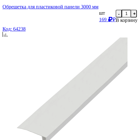
Обрешетка для пластиковой панели 3000 мм
шт
-
+
169
₽
В корзину
Код: 64238