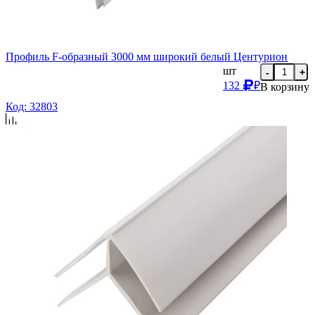
Профиль F-образный 3000 мм широкий белый Центурион
шт
-
+
132
₽
В корзину
Код: 32803