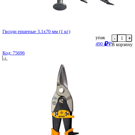
Гвозди ершеные 3.1х70 мм (1 кг)
упак
-
+
490
₽
В корзину
Код: 75696