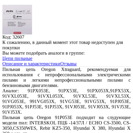
Код: 32607
К сожалению, в данный момент этот товар недоступен для
покупки
Вы можете подобрать аналоги в группе:
Цепи пильные
Описание и характеристики
Отзывы
Пильная цепь Oregon Xtraguard, рекомендуемая для
использования с непрофессиональными электрическими
пилами и легкими непрофессиональными пилами с
бензиновыми двигателями.
Аналог: 91PX053E, 91PX53E, 91PX053X,91PX53X,
91VXL053E, 91VXL053X, 91VXL53E, 91VXL53X,
91VG053E, 991VG053X, 91VG53E, 91VG53X, 91PJ053E,
91PJ053X, 91PJ53E, 91PJ53X, 91VJ053E, 91VJ053X, 91VJ53E,
91VJ53X.
Пильная цепь Oregon 91P053E подходит на слудующие
модели пил: INTERSKOL ПЦБ -14/37Л / ECHO CS-3500, CS-
3050,CS350WES, Rebir KZ5-350, Hyundai Х 380, Hyundai Х