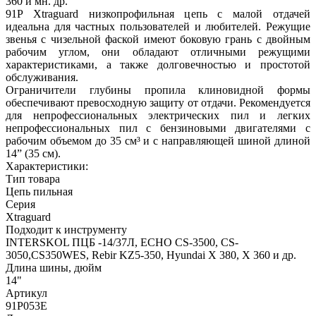
360 и мн. др.
91P Xtraguard низкопрофильная цепь с малой отдачей
идеальна для частных пользователей и любителей. Режущие
звенья с чизельной фаской имеют боковую грань с двойным
рабочим углом, они обладают отличными режущими
характеристиками, а также долговечностью и простотой
обслуживания.
Ограничители глубины пропила клиновидной формы
обеспечивают превосходную защиту от отдачи. Рекомендуется
для непрофессиональных электрических пил и легких
непрофессиональных пил с бензиновыми двигателями с
рабочим объемом до 35 см³ и с направляющей шиной длиной
14” (35 см).
Характеристики:
Тип товара
Цепь пильная
Серия
Xtraguard
Подходит к инструменту
INTERSKOL ПЦБ -14/37Л, ECHO CS-3500, CS-
3050,CS350WES, Rebir KZ5-350, Hyundai Х 380, Х 360 и др.
Длина шины, дюйм
14"
Артикул
91P053E