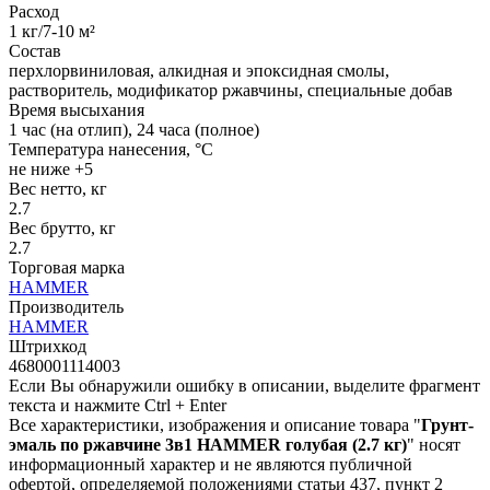
Расход
1 кг/7-10 м²
Состав
перхлорвиниловая, алкидная и эпоксидная смолы,
растворитель, модификатор ржавчины, специальные добав
Время высыхания
1 час (на отлип), 24 часа (полное)
Температура нанесения, °C
не ниже +5
Вес нетто, кг
2.7
Вес брутто, кг
2.7
Торговая марка
HAMMER
Производитель
HAMMER
Штрихкод
4680001114003
Если Вы обнаружили ошибку в описании, выделите фрагмент
текста и нажмите Ctrl + Enter
Все характеристики, изображения и описание товара "
Грунт-
эмаль по ржавчине 3в1 HAMMER голубая (2.7 кг)
" носят
информационный характер и не являются публичной
офертой, определяемой положениями статьи 437, пункт 2