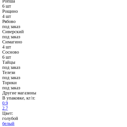
Ропша
6 шт
Рощино
4 шт
Рябово
под заказ
Сиверский
под заказ
Симагино
4 шт
Сосново
6 шт
Тайцы
под заказ
Телези
под заказ
Торики
под заказ
Другие магазины
В упаковке, кг/л:
0.9
2.7
Цвет:
голубой
белый