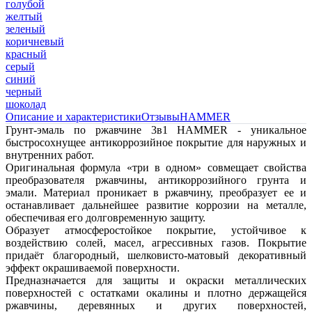
голубой
желтый
зеленый
коричневый
красный
серый
синий
черный
шоколад
Описание и характеристики
Отзывы
HAMMER
Грунт-эмаль по ржавчине 3в1 HAMMER - уникальное
быстросохнущее антикоррозийное покрытие для наружных и
внутренних работ.
Оригинальная формула «три в одном» совмещает свойства
преобразователя ржавчины, антикоррозийного грунта и
эмали. Материал проникает в ржавчину, преобразует ее и
останавливает дальнейшее развитие коррозии на металле,
обеспечивая его долговременную защиту.
Образует атмосферостойкое покрытие, устойчивое к
воздействию солей, масел, агрессивных газов. Покрытие
придаёт благородный, шелковисто-матовый декоративный
эффект окрашиваемой поверхности.
Предназначается для защиты и окраски металлических
поверхностей с остатками окалины и плотно держащейся
ржавчины, деревянных и других поверхностей,