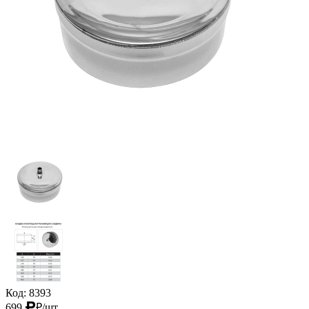
Код: 8393
699
₽
/шт