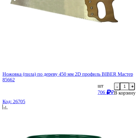
Ножовка (пила) по дереву 450 мм 2D профиль BIBER Мастер
85662
шт
-
+
706
₽
В корзину
Код: 26705