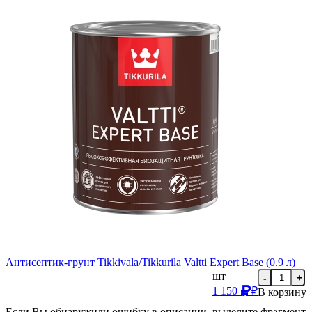
Антисептик-грунт Tikkivala/Tikkurila Valtti Expert Base (0.9 л)
шт
-
+
1 150
₽
В корзину
Если Вы обнаружили ошибку в описании, выделите фрагмент