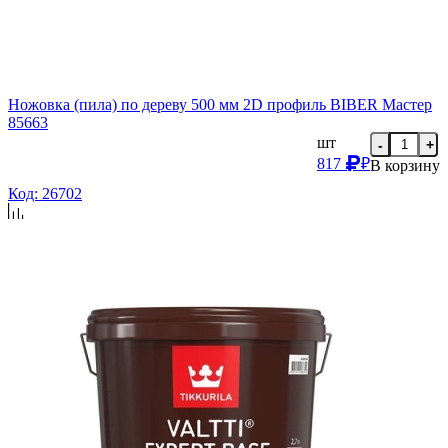
Ножовка (пила) по дереву 500 мм 2D профиль BIBER Мастер
85663
шт
-
+
817
₽
В корзину
Код: 26702