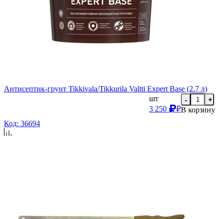
Антисептик-грунт Tikkivala/Tikkurila Valtti Expert Base (2.7 л)
шт
-
+
3 250
₽
В корзину
Код: 36694