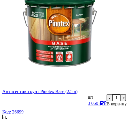
Антисептик-грунт Pinotex Base (2.5 л)
шт
-
+
3 050
₽
В корзину
Код: 26699