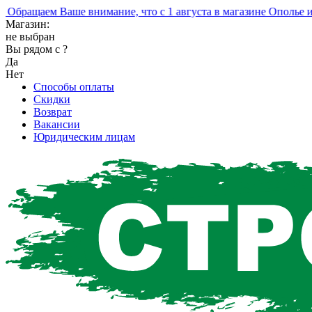
ращаем Ваше внимание, что с 1 августа в магазине Ополье изм
Магазин:
не выбран
Вы рядом с
?
Да
Нет
Способы оплаты
Скидки
Возврат
Вакансии
Юридическим лицам