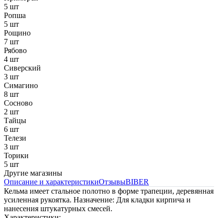
5 шт
Ропша
5 шт
Рощино
7 шт
Рябово
4 шт
Сиверский
3 шт
Симагино
8 шт
Сосново
2 шт
Тайцы
6 шт
Телези
3 шт
Торики
5 шт
Другие магазины
Описание и характеристики
Отзывы
BIBER
Кельма имеет стальное полотно в форме трапеции, деревянная
усиленная рукоятка. Назначение: Для кладки кирпича и
нанесения штукатурных смесей.
Характеристики: