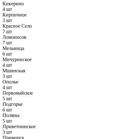
Кикерино
4 шт
Кирпичное
3 шт
Красное Село
7 шт
Ломоносов
7 шт
Мельница
6 шт
Мичуринское
4 шт
Мшинская
3 шт
Ополье
4 шт
Первомайское
5 шт
Подгорье
6 шт
Поляны
5 шт
Приветнинское
3 шт
Приморск