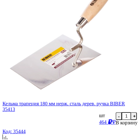
Кельма трапеция 180 мм нерж. сталь дерев. ручка BIBER
35413
шт
-
+
464
₽
В корзину
Код: 35444