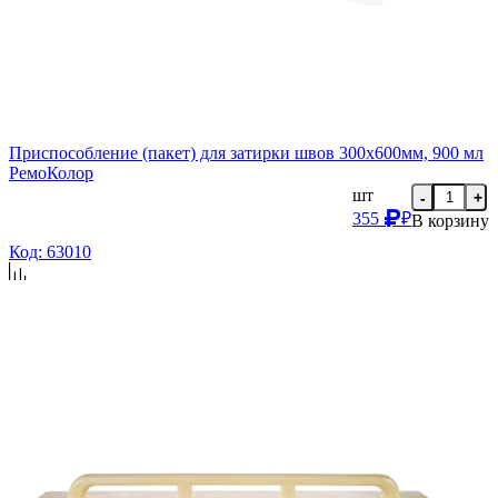
Приспособление (пакет) для затирки швов 300х600мм, 900 мл
РемоКолор
шт
-
+
355
₽
В корзину
Код: 63010