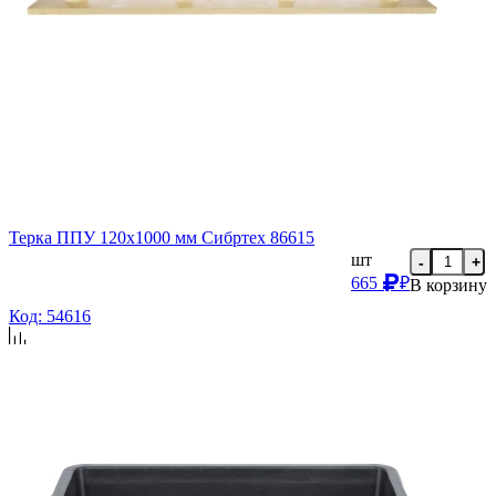
Терка ППУ 120х1000 мм Сибртех 86615
шт
-
+
665
₽
В корзину
Код: 54616