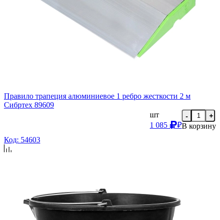
Правило трапеция алюминиевое 1 ребро жесткости 2 м
Сибртех 89609
шт
-
+
1 085
₽
В корзину
Код: 54603