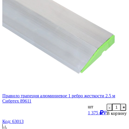
Правило трапеция алюминиевое 1 ребро жесткости 2.5 м
Сибртех 89611
шт
-
+
1 375
₽
В корзину
Код: 63013