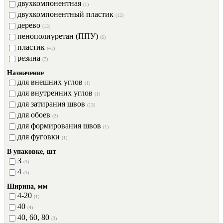
двухкомпонентная
(1)
двухкомпонентный пластик
(12)
дерево
(13)
пенополиуретан (ППУ)
(6)
пластик
(41)
резина
(7)
Назначение
для внешних углов
(1)
для внутренних углов
(1)
для затирания швов
(13)
для обоев
(2)
для формирования швов
(1)
для фуговки
(1)
В упаковке, шт
3
(3)
4
(3)
Ширина, мм
4-20
(1)
40
(4)
40, 60, 80
(3)