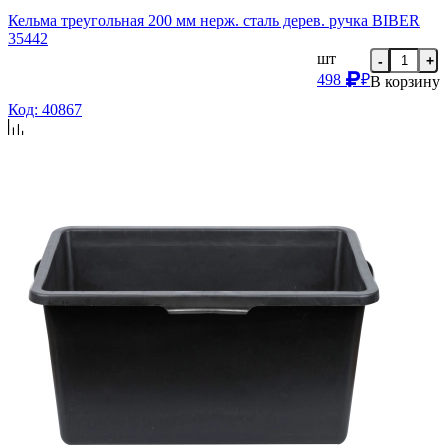
Кельма треугольная 200 мм нерж. сталь дерев. ручка BIBER
35442
шт
-
+
498
₽
В корзину
Код: 40867