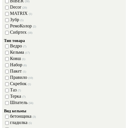
BIBER
(30)
Decor
(20)
MATRIX
(1)
Зубр
(5)
РемоКолор
(2)
Сибртех
(18)
Тип товара
Ведро
(7)
Кельма
(17)
Ковш
(1)
Набор
(6)
Пакет
(1)
Правило
(10)
Скребок
(1)
Таз
(7)
Терка
(7)
Шпатель
(56)
Вид кельмы
бетонщика
(3)
гладилка
(5)