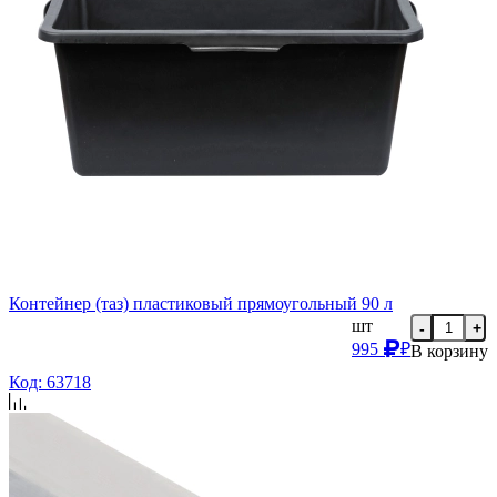
Контейнер (таз) пластиковый прямоугольный 90 л
шт
-
+
995
₽
В корзину
Код: 63718