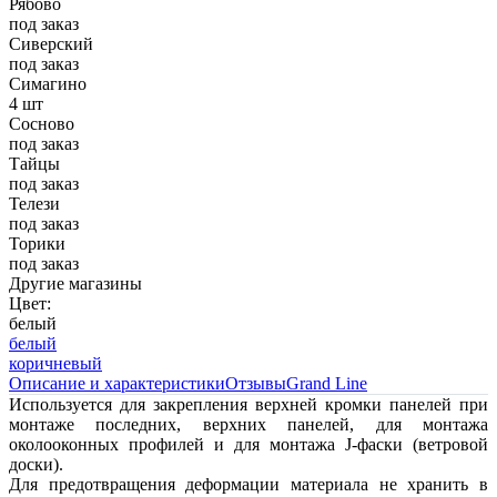
Рябово
под заказ
Сиверский
под заказ
Симагино
4 шт
Сосново
под заказ
Тайцы
под заказ
Телези
под заказ
Торики
под заказ
Другие магазины
Цвет:
белый
белый
коричневый
Описание и характеристики
Отзывы
Grand Line
Используется для закрепления верхней кромки панелей при
монтаже последних, верхних панелей, для монтажа
околооконных профилей и для монтажа J-фаски (ветровой
доски).
Для предотвращения деформации материала не хранить в