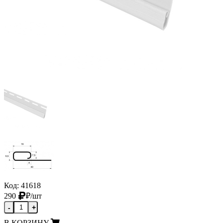
Код: 41618
290
₽
/шт
-
+
В КОРЗИНУ