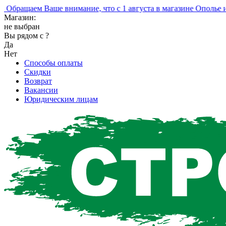
ращаем Ваше внимание, что с 1 августа в магазине Ополье изм
Магазин:
не выбран
Вы рядом с
?
Да
Нет
Способы оплаты
Скидки
Возврат
Вакансии
Юридическим лицам