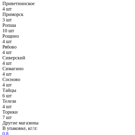
Приветнинское
4 шт
Приморск
3 шт
Ропша
10 шт
Рощино
4 шт
Рябово
4 шт
Сиверский
4 шт
Симагино
4 шт
Сосново
4 шт
Тайцы
6 шт
Телези
4 шт
Торики
7 шт
Другие магазины
В упаковке, кг/л:
0.8