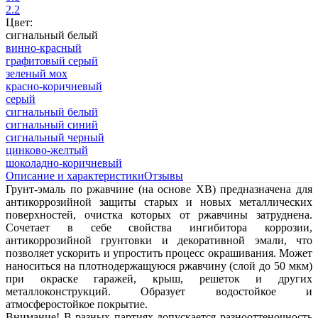
2.2
Цвет:
сигнальный белый
винно-красный
графитовый серый
зеленый мох
красно-коричневый
серый
сигнальный белый
сигнальный синий
сигнальный черный
цинково-желтый
шоколадно-коричневый
Описание и характеристики
Отзывы
Грунт-эмаль по ржавчине (на основе ХВ) предназначена для
антикоррозийной защиты старых и новых металлических
поверхностей, очистка которых от ржавчины затруднена.
Сочетает в себе свойства ингибитора коррозии,
антикоррозийной грунтовки и декоративной эмали, что
позволяет ускорить и упростить процесс окрашивания. Может
наноситься на плотнодержащуюся ржавчину (слой до 50 мкм)
при окраске гаражей, крыш, решеток и других
металлоконструкций. Образует водостойкое и
атмосферостойкое покрытие.
Внимание! В разных партиях допускается разнооттеночность