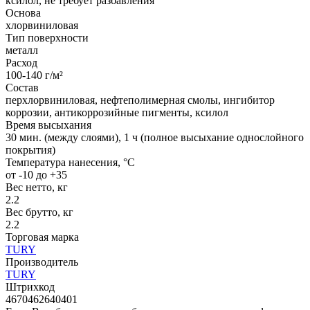
ксилол, не требует разбавления
Основа
хлорвиниловая
Тип поверхности
металл
Расход
100-140 г/м²
Состав
перхлорвиниловая, нефтеполимерная смолы, ингибитор
коррозии, антикоррозийные пигменты, ксилол
Время высыхания
30 мин. (между слоями), 1 ч (полное высыхание однослойного
покрытия)
Температура нанесения, °C
от -10 до +35
Вес нетто, кг
2.2
Вес брутто, кг
2.2
Торговая марка
TURY
Производитель
TURY
Штрихкод
4670462640401