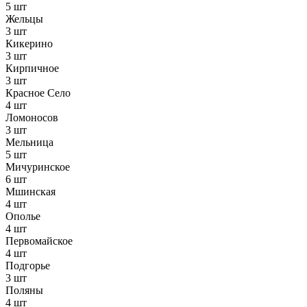
5 шт
Жельцы
3 шт
Кикерино
3 шт
Кирпичное
3 шт
Красное Село
4 шт
Ломоносов
3 шт
Мельница
5 шт
Мичуринское
6 шт
Мшинская
4 шт
Ополье
4 шт
Первомайское
4 шт
Подгорье
3 шт
Поляны
4 шт