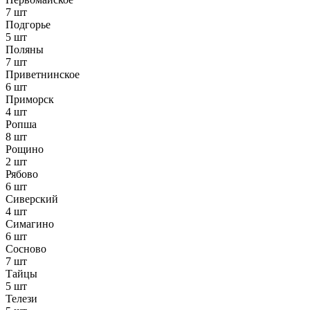
7 шт
Подгорье
5 шт
Поляны
7 шт
Приветнинское
6 шт
Приморск
4 шт
Ропша
8 шт
Рощино
2 шт
Рябово
6 шт
Сиверский
4 шт
Симагино
6 шт
Сосново
7 шт
Тайцы
5 шт
Телези