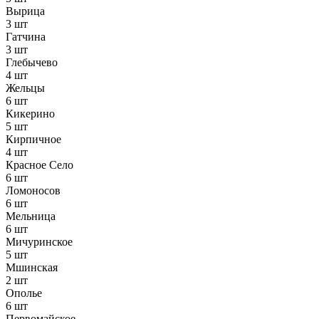
Вырица
3 шт
Гатчина
3 шт
Глебычево
4 шт
Жельцы
6 шт
Кикерино
5 шт
Кирпичное
4 шт
Красное Село
6 шт
Ломоносов
6 шт
Мельница
6 шт
Мичуринское
5 шт
Мшинская
2 шт
Ополье
6 шт
Первомайское