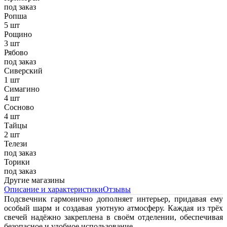
под заказ
Ропша
5 шт
Рощино
3 шт
Рябово
под заказ
Сиверский
1 шт
Симагино
4 шт
Сосново
4 шт
Тайцы
2 шт
Телези
под заказ
Торики
под заказ
Другие магазины
Описание и характеристики
Отзывы
Подсвечник гармонично дополняет интерьер, придавая ему
особый шарм и создавая уютную атмосферу. Каждая из трёх
свечей надёжно закреплена в своём отделении, обеспечивая
безопасное и удобное использование.