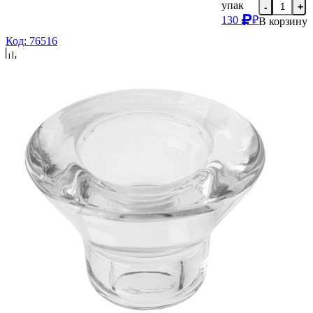
упак
-
+
130
₽
В корзину
Код: 76516