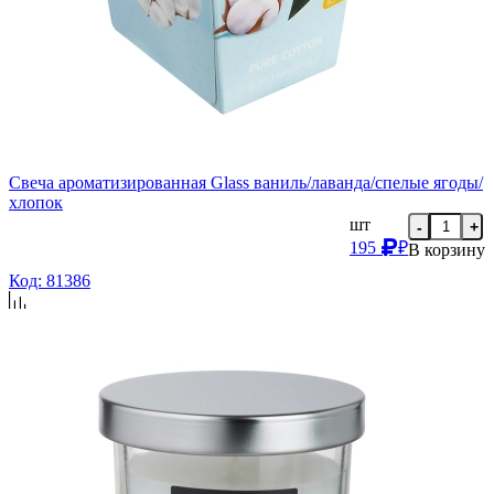
Свеча ароматизированная Glass ваниль/лаванда/спелые ягоды/
хлопок
шт
-
+
195
₽
В корзину
Код: 81386