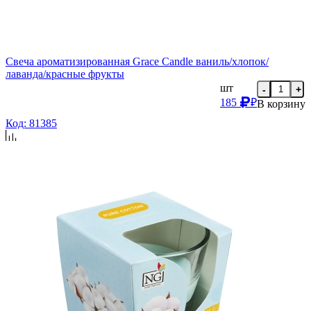
Свеча ароматизированная Grace Candle ваниль/хлопок/
лаванда/красные фрукты
шт
-
+
185
₽
В корзину
Код: 81385