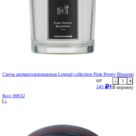
Свеча ароматизированная Legend collection Pink Peony Blossom
шт
-
+
245
₽
В корзину
Код: 69632