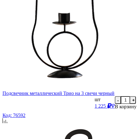
Подсвечник металлический Трио на 3 свечи черный
шт
-
+
1 225
₽
В корзину
Код: 76592