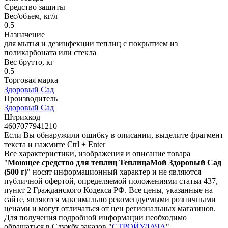
Средство защиты
Вес/объем, кг/л
0.5
Назначение
для мытья и дезинфекции теплиц с покрытием из
поликарбоната или стекла
Вес брутто, кг
0.5
Торговая марка
Здоровый Сад
Производитель
Здоровый Сад
Штрихкод
4607077941210
Если Вы обнаружили ошибку в описании, выделите фрагмент
текста и нажмите Ctrl + Enter
Все характеристики, изображения и описание товара
"
Моющее средство для теплиц ТеплицаМой Здоровый Сад
(500 г)
" носят информационный характер и не являются
публичной офертой, определяемой положениями статьи 437,
пункт 2 Гражданского Кодекса РФ. Все цены, указанные на
сайте, являются максимально рекомендуемыми розничными
ценами и могут отличаться от цен региональных магазинов.
Для получения подробной информации необходимо
обращаться в Службу заказов "
СТРОЙУДАЧА
".