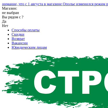
ание, что с 1 августа в магазине Ополье изменился режим рабо
Магазин:
не выбран
Вы рядом с
?
Да
Нет
Способы оплаты
Скидки
Возврат
Вакансии
Юридическим лицам