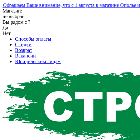
ращаем Ваше внимание, что с 1 августа в магазине Ополье изме
Магазин:
не выбран
Вы рядом с
?
Да
Нет
Способы оплаты
Скидки
Возврат
Вакансии
Юридическим лицам