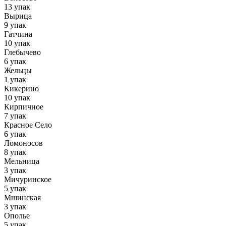
13 упак
Вырица
9 упак
Гатчина
10 упак
Глебычево
6 упак
Жельцы
1 упак
Кикерино
10 упак
Кирпичное
7 упак
Красное Село
6 упак
Ломоносов
8 упак
Мельница
3 упак
Мичуринское
5 упак
Мшинская
3 упак
Ополье
5 упак