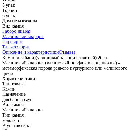
5 упак
Торики
6 упак
Другие магазины
Вид камня:
Габбро-диабаз
Малиновый кварцит
Порфирит
Талькохлорит
Описание и характеристики
Отзывы
Камни для бани (малиновый кварцит колотый) 20 кг.
Малиновый кварцит (малиновый порфир, кварц, шокша) –
метаморфическая порода редкого пурпурного или малинового
цвета.
Характеристики:
Тип товара
Камни
Назначение
для бань и саун
Вид камня
Малиновый кварцит
Тип камня
колотый
В упаковке, кг