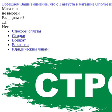
ащаем Ваше внимание, что с 1 августа в магазине Ополье изме
Магазин:
не выбран
Вы рядом с
?
Да
Нет
Способы оплаты
Скидки
Возврат
Вакансии
Юридическим лицам