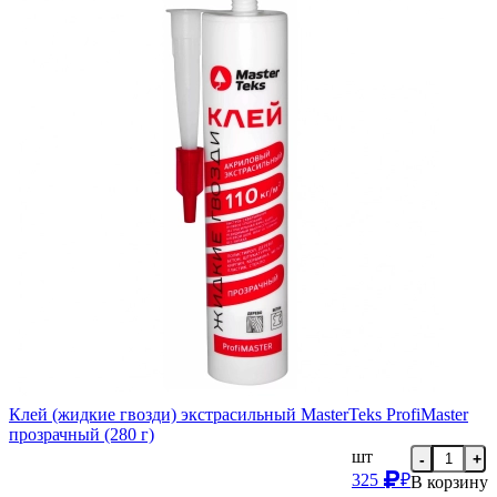
Клей (жидкие гвозди) экстрасильный MasterTeks ProfiMaster
прозрачный (280 г)
шт
-
+
325
₽
В корзину