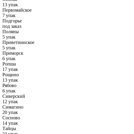
13 упак
Первомайское
7 упак
Подгорье
под заказ
Поляны
5 упак
Приветнинское
5 упак
Приморск
6 упак
Ропша
17 упак
Рощино
13 упак
Рябово
6 упак
Сиверский
12 упак
Симагино
20 упак
Сосново
14 упак
Тайцы
21 упак