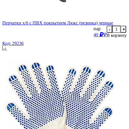
Перчатки х/б с ПВХ покрытием Люкс (резинка) черные
пар
-
+
40
₽
В корзину
Код: 29236