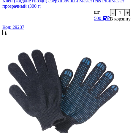
Клей (жидкие гвозди) сверхпрочный MasterTeks ProfiMaster
прозрачный (300 г)
шт
-
+
500
₽
В корзину
Код: 29237