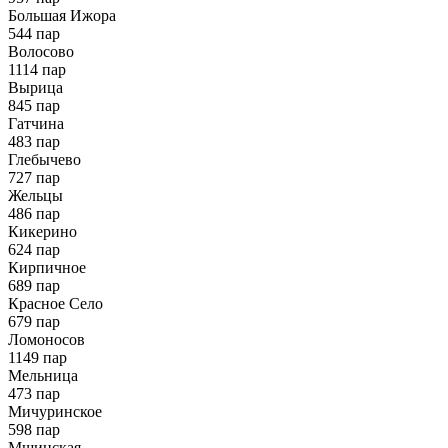
Большая Ижора
544 пар
Волосово
1114 пар
Вырица
845 пар
Гатчина
483 пар
Глебычево
727 пар
Жельцы
486 пар
Кикерино
624 пар
Кирпичное
689 пар
Красное Село
679 пар
Ломоносов
1149 пар
Мельница
473 пар
Мичуринское
598 пар
Мшинская