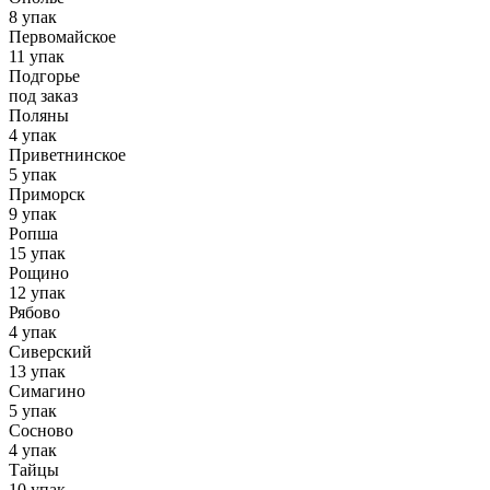
8 упак
Первомайское
11 упак
Подгорье
под заказ
Поляны
4 упак
Приветнинское
5 упак
Приморск
9 упак
Ропша
15 упак
Рощино
12 упак
Рябово
4 упак
Сиверский
13 упак
Симагино
5 упак
Сосново
4 упак
Тайцы
10 упак