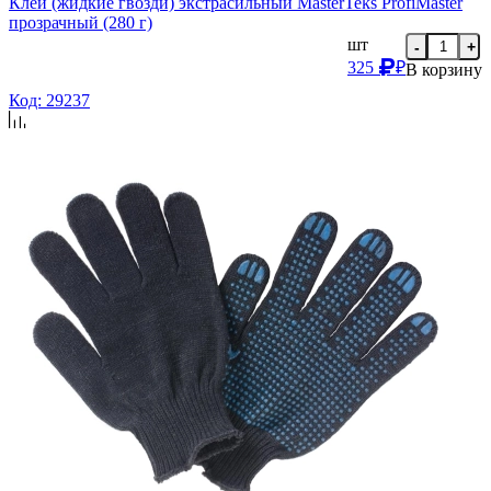
Клей (жидкие гвозди) экстрасильный MasterTeks ProfiMaster
прозрачный (280 г)
шт
-
+
325
₽
В корзину
Код: 29237