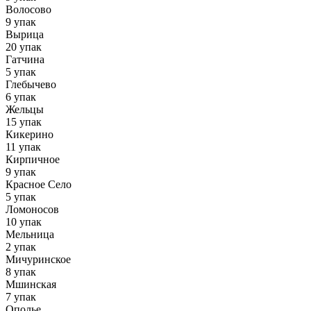
Волосово
9 упак
Вырица
20 упак
Гатчина
5 упак
Глебычево
6 упак
Жельцы
15 упак
Кикерино
11 упак
Кирпичное
9 упак
Красное Село
5 упак
Ломоносов
10 упак
Мельница
2 упак
Мичуринское
8 упак
Мшинская
7 упак
Ополье