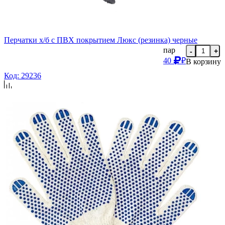
Перчатки х/б с ПВХ покрытием Люкс (резинка) черные
пар
-
+
40
₽
В корзину
Код: 29236